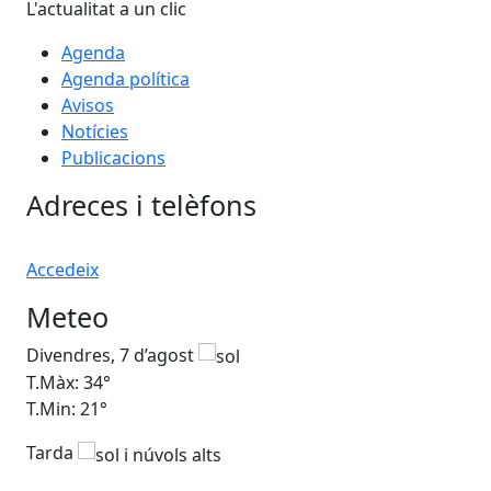
L'actualitat a un clic
Agenda
Agenda política
Avisos
Notícies
Publicacions
Adreces i telèfons
Accedeix
Meteo
Divendres, 7 d’agost
Dis
T.Màx: 34°
T.M
T.Min: 21°
T.M
Tarda
Ta