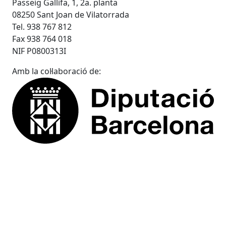
Passeig Gallifa, 1, 2a. planta
08250 Sant Joan de Vilatorrada
Tel. 938 767 812
Fax 938 764 018
NIF P0800313I
Amb la col·laboració de: