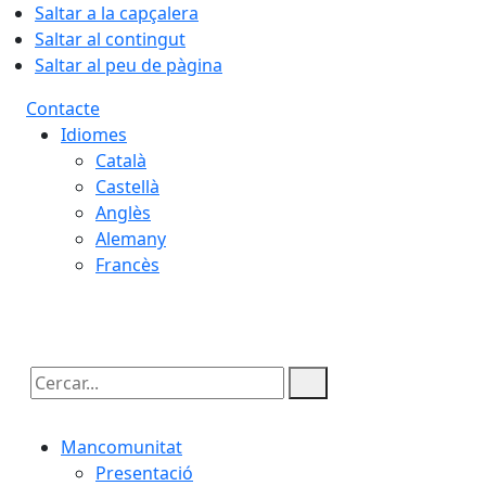
Saltar a la capçalera
Saltar al contingut
Saltar al peu de pàgina
Contacte
Idiomes
Català
Castellà
Anglès
Alemany
Francès
06.08.2026 | 16:28
Cercar:
Mancomunitat
Presentació