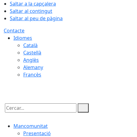
Saltar a la capçalera
Saltar al contingut
Saltar al peu de pàgina
Contacte
Idiomes
Català
Castellà
Anglès
Alemany
Francès
07.08.2026 | 11:48
Cercar:
Mancomunitat
Presentació