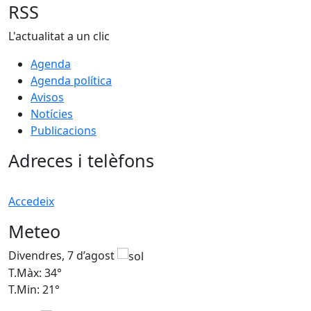
RSS
L'actualitat a un clic
Agenda
Agenda política
Avisos
Notícies
Publicacions
Adreces i telèfons
Accedeix
Meteo
Divendres, 7 d’agost
D
T.Màx: 34°
T
T.Min: 21°
T