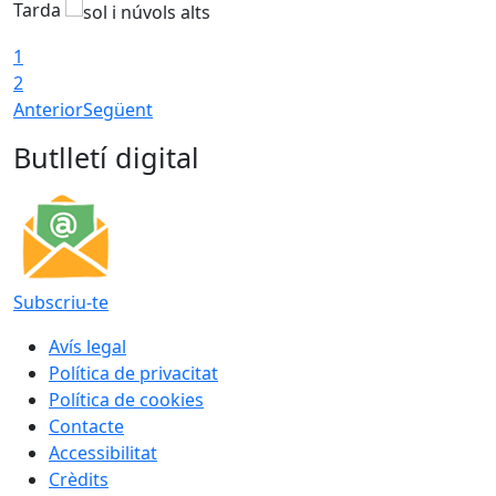
Tarda
T
1
2
Anterior
Següent
Butlletí digital
Subscriu-te
Avís legal
Política de privacitat
Política de cookies
Contacte
Accessibilitat
Crèdits