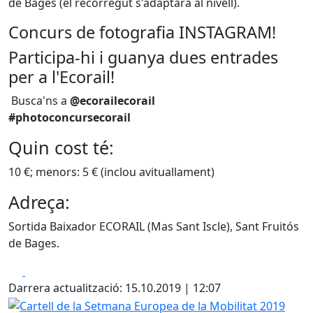
de Bages (el recorregut s'adaptarà al nivell).
Concurs de fotografia INSTAGRAM!
Participa-hi i guanya dues entrades
per a l'Ecorail!
Busca'ns a
@ecorailecorail
#photoconcursecorail
Quin cost té:
10 €; menors: 5 € (inclou avituallament)
Adreça:
Sortida Baixador ECORAIL (Mas Sant Iscle), Sant Fruitós
de Bages.
Facebook
X
Darrera actualització: 15.10.2019 | 12:07
Cartell de la Setmana Europea de la Mobilitat 2019