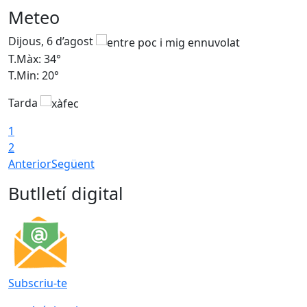
Meteo
Dijous, 6 d’agost
D
T.Màx: 34°
T
T.Min: 20°
T
Tarda
1
2
Anterior
Següent
Butlletí digital
Subscriu-te