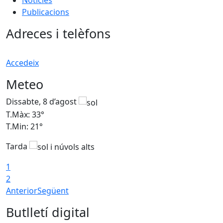
Notícies
Publicacions
Adreces i telèfons
Accedeix
Meteo
Dissabte, 8 d’agost
D
T.Màx: 33°
T
T.Min: 21°
T
Tarda
1
2
Anterior
Següent
Butlletí digital