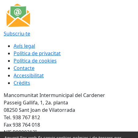
Subscriu-te
Avís legal
Política de privacitat
Política de cookies
Contacte
Accessibilitat
Crèdits
Mancomunitat Intermunicipal del Cardener
Passeig Gallifa, 1, 2a. planta
08250 Sant Joan de Vilatorrada
Tel. 938 767 812
Fax 938 764 018
NIF P0800313I
Aquest lloc web fa servir cookies pròpies i de tercers per