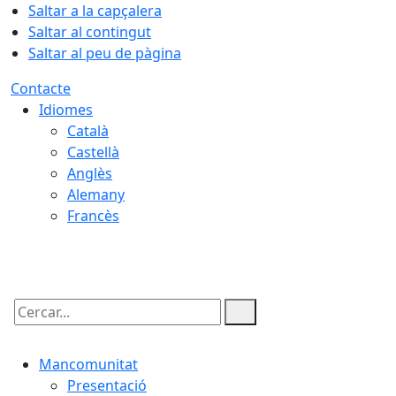
Saltar a la capçalera
Saltar al contingut
Saltar al peu de pàgina
Contacte
Idiomes
Català
Castellà
Anglès
Alemany
Francès
08.08.2026 | 08:14
Cercar:
Mancomunitat
Presentació